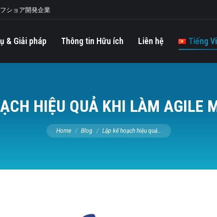
オフショア開発企業
ụ & Giải pháp
Thông tin Hữu ích
Liên hệ
Tiếng V
OẠCH HIỆU QUẢ KHI LÀM AGILE 
You are here:
Home
Blog
Lập kế hoạch hiệu quả…