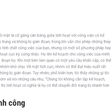
ối mặt là cố gắng cân bằng giữa linh hoạt với công việc có kế
 trung và không bị gián đoạn, trong khi vẫn cho phép những thay
ào tính chất công việc của bạn, nhưng có một số phương pháp hay
nh hoạt cực kỳ cứng nhắc. Họ lên kế hoạch cho công việc của mình
n đoạn họ. Khi một bên liên quan có một yêu cầu khẩn cấp, có thể
nhóm khó chịu. Về mặt tích cực, nhóm có thể đạt hiệu suất rất
ông bị gián đoạn. Tuy nhiên, phổ biến hơn, tôi thấy những gì tôi
Nhóm sẽ nói những câu như, “Chúng tôi không cần lập kế hoạch,
 thị linh hoạt có nghĩa là họ có thể chuyển đổi trang bị nhanh hơn
nh công