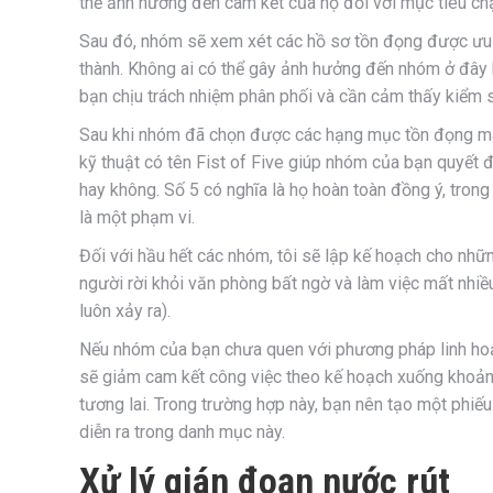
thể ảnh hưởng đến cam kết của họ đối với mục tiêu chạ
Sau đó, nhóm sẽ xem xét các hồ sơ tồn đọng được ưu 
thành. Không ai có thể gây ảnh hưởng đến nhóm ở đây 
bạn chịu trách nhiệm phân phối và cần cảm thấy kiểm
Sau khi nhóm đã chọn được các hạng mục tồn đọng mà 
kỹ thuật có tên Fist of Five giúp nhóm của bạn quyết
hay không. Số 5 có nghĩa là họ hoàn toàn đồng ý, trong
là một phạm vi.
Đối với hầu hết các nhóm, tôi sẽ lập kế hoạch cho nhữ
người rời khỏi văn phòng bất ngờ và làm việc mất nhiều
luôn xảy ra).
Nếu nhóm của bạn chưa quen với phương pháp linh hoạt
sẽ giảm cam kết công việc theo kế hoạch xuống khoả
tương lai. Trong trường hợp này, bạn nên tạo một phiếu
diễn ra trong danh mục này.
Xử lý gián đoạn nước rút