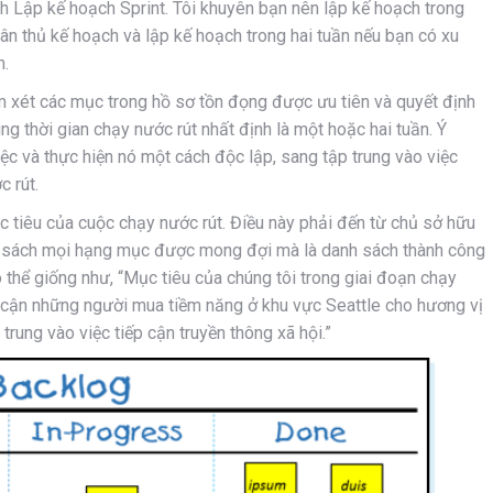
nh Lập kế hoạch Sprint. Tôi khuyên bạn nên lập kế hoạch trong
n thủ kế hoạch và lập kế hoạch trong hai tuần nếu bạn có xu
n.
 xét các mục trong hồ sơ tồn đọng được ưu tiên và quyết định
g thời gian chạy nước rút nhất định là một hoặc hai tuần. Ý
ệc và thực hiện nó một cách độc lập, sang tập trung vào việc
c rút.
c tiêu của cuộc chạy nước rút. Điều này phải đến từ chủ sở hữu
danh sách mọi hạng mục được mong đợi mà là danh sách thành công
 thể giống như, “Mục tiêu của chúng tôi trong giai đoạn chạy
p cận những người mua tiềm năng ở khu vực Seattle cho hương vị
trung vào việc tiếp cận truyền thông xã hội.”