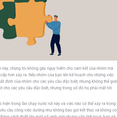
h này, chúng tôi không gây nguy hiểm cho cam kết của nhóm mà
n cấp hơn xảy ra. Nếu nhóm của bạn lên kế hoạch cho những việc
hất định của nhóm cho các yêu cầu đặc biệt, nhưng không thể giới
iờ cho các yêu cầu đặc biệt, nhưng trong số đó họ phải mất tới
 hiện trong lần chạy nước rút này và việc nào có thể xảy ra trong
, yêu cầu công việc dường như không bao giờ kết thúc và không có
Bằng cách thiết lập một số ranh giới nhưng vẫn linh hoạt, bạn sẽ