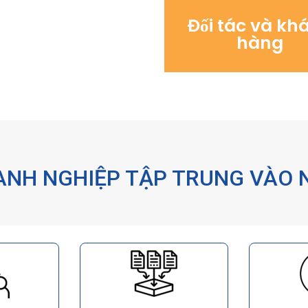
Đối tác và kh
Clients
hàng
OANH NGHIỆP TẬP TRUNG VÀO 