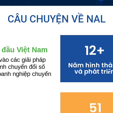
CÂU CHUYỆN VỀ NAL
12+
12
 đầu Việt Nam
vào các giải pháp
Năm hình th
Years of
ình chuyển đổi số
và phát triể
Experience
doanh nghiệp chuyển
51
51