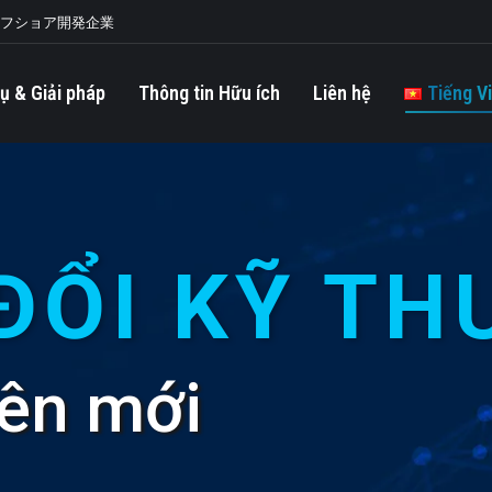
オフショア開発企業
ụ & Giải pháp
Thông tin Hữu ích
Liên hệ
Tiếng V
ĐỔI KỸ TH
yên mới