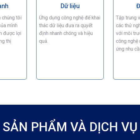
anh
Dữ liệu
Đ
 chúng tôi
Ứng dụng công nghệ để khai
Tập trung 
của mình
thác dữ liệu đưa ra quyết
các thử ng
h được lợi
định nhanh chóng và hiệu
với môi trư
ng thị
quả.
công nghệ 
ứng nhu cầ
SẢN PHẨM VÀ DỊCH VỤ