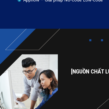
Appflow – Giải pháp No-code Low-code
[NGUỒN CHẤT L