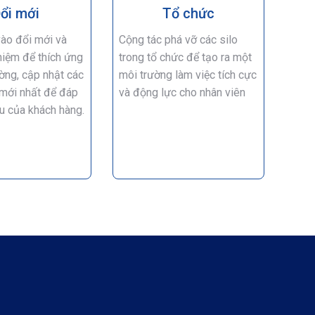
ổi mới
Tổ chức
vào đổi mới và
Cộng tác phá vỡ các silo
hiệm để thích ứng
trong tổ chức để tạo ra một
ờng, cập nhật các
môi trường làm việc tích cực
mới nhất để đáp
và động lực cho nhân viên
u của khách hàng.