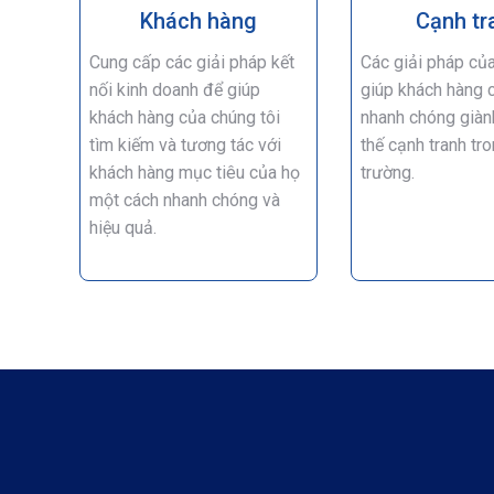
Khách hàng
Cạnh tr
Cung cấp các giải pháp kết
Các giải pháp của
nối kinh doanh để giúp
giúp khách hàng 
khách hàng của chúng tôi
nhanh chóng giàn
tìm kiếm và tương tác với
thế cạnh tranh tro
khách hàng mục tiêu của họ
trường.
một cách nhanh chóng và
hiệu quả.