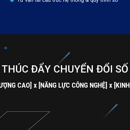
Tư vấn tái cấu trúc hệ thống & quy trình số
THÚC ĐẨY CHUYỂN ĐỔI SỐ
ƯỢNG CAO] x [NĂNG LỰC CÔNG NGHỆ] x [KINH