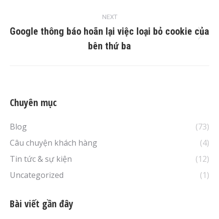
NEXT
Google thông báo hoãn lại việc loại bỏ cookie của
Next
bên thứ ba
post:
Chuyên mục
Blog
(73)
Câu chuyện khách hàng
(4)
Tin tức & sự kiện
(12)
Uncategorized
(1)
Bài viết gần đây