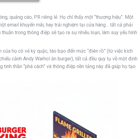
ng, quảng cáo, PR riêng lẻ. Họ chỉ thấy một “thương hiệu”. Một
t email khuyến mãi, hay trải nghiệm tại cửa hàng… tất cả phải
 thuẫn trong thông điệp sẽ tạo ra sự nhiễu loạn, làm suy yếu hình
 của họ có vẻ kỳ quặc, táo bạo đến mức “điên rồ” (từ việc kích
iếu cảnh Andy Warhol ăn burger), tất cả đều quy tụ về một định
ng tinh thần “phá cách” và thông điệp nền tảng này đã giúp họ tạo