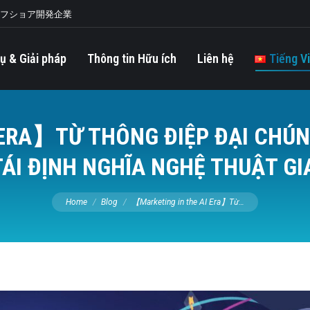
オフショア開発企業
ụ & Giải pháp
Thông tin Hữu ích
Liên hệ
Tiếng V
ERA】TỪ THÔNG ĐIỆP ĐẠI CHÚNG
TÁI ĐỊNH NGHĨA NGHỆ THUẬT GIA
You are here:
Home
Blog
【Marketing in the AI Era】Từ…