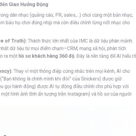
 đến Giao Hưởng Động
rong dàn nhạc (quảng cáo, PR, sales,…) chơi cùng một bản nhạc,
 đảm bảo họ chơi đúng nhịp mà còn điều chỉnh từng nốt nhạc cho
e of Truth):
Thách thức lớn nhất của IMC là dữ liệu phân mảnh.
p nhất dữ liệu từ mọi điểm chạm—CRM, mạng xã hội, phân tích
ạo ra một
hồ sơ khách hàng 360 độ
. Đây là nền tảng để AI hiểu r
ency):
Thay vì một thông điệp cứng nhắc trên mọi kênh, AI cho
 (“Bạn không là chính mình khi đói” của Snickers) được giữ
 kêu gọi hành động) được AI tự động điều chỉnh cho phù hợp với
 một hình ảnh tĩnh ấn tượng trên Instagram) và hồ sơ của người