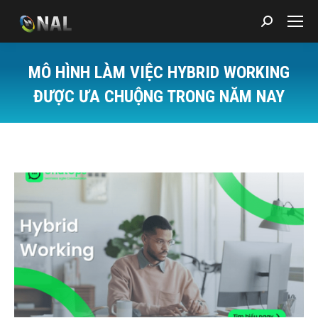
Search:
MÔ HÌNH LÀM VIỆC HYBRID WORKING
ĐƯỢC ƯA CHUỘNG TRONG NĂM NAY
You are here: