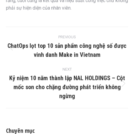
rằng, cuối cùng là kết quả và hiệu suất công việc chứ không
phải sự hiện diện của nhân viên.
Post
PREVIOUS
navigation
ChatOps lọt top 10 sản phẩm công nghệ số được
Previous
vinh danh Make in Vietnam
post:
NEXT
Kỷ niệm 10 năm thành lập NAL HOLDINGS – Cột
mốc son cho chặng đường phát triển không
Next
post:
ngừng
Chuyên mục