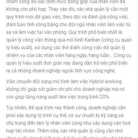
chấm công để xác định mức đóng góp của nhân viên đã
không còn phù hợp. Thay vào đó, các nhà quản lý cần một
quy trình mới để giao việc, theo dõi và đánh giá công việc,
đảm bảo tính công bằng cho đội ngũ nhân viên làm việc từ
xa và làm việc tại văn phòng. Quy trình phổ biến nhất là
quản lý công việc thông qua mô hình Kanban (công cụ quản
lý hiệu suất), sử dụng các thẻ điểm công việc để quản lý
nhiệm vụ của các nhân viên hàng ngày, hàng tuần… Công cụ
quản lý hiệu suất đơn giản này đang dần trở nên phổ biến
ra cả những doanh nghiệp ngoài lĩnh vực công nghệ.
Việc chuyển đổi sang
mô hình làm việc Hybrid working
không chỉ giúp
cắt giảm chi phí
cho doanh nghiệp mà nó
còn giúp
tăng năng suất làm việc
trung bình 20%.
Tuy nhiên, để quá trình này thành công, doanh nghiệp cần
phải xây dựng lộ trình cụ thể, có sự chuẩn bị kỹ càng và
chú trọng đến tâm lý nhân viên cũng như xây dựng văn hoá
hợp tác nhóm. Thêm nữa, các nhà quản lý cũng cần nhớ