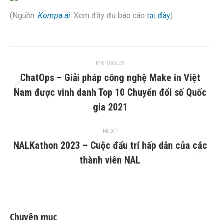
(Nguồn:
Kompa.ai
.
Xem đầy đủ báo cáo
tại đây
)
Post
PREVIOUS
navigation
ChatOps – Giải pháp công nghệ Make in Việt
Nam được vinh danh Top 10 Chuyển đổi số Quốc
Previous
post:
gia 2021
NEXT
NALKathon 2023 – Cuộc đấu trí hấp dẫn của các
Next
thành viên NAL
post:
Chuyên mục