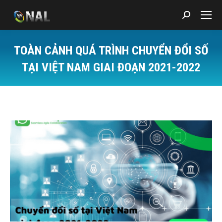
Search:
TOÀN CẢNH QUÁ TRÌNH CHUYỂN ĐỔI SỐ
TẠI VIỆT NAM GIAI ĐOẠN 2021-2022
You are here: