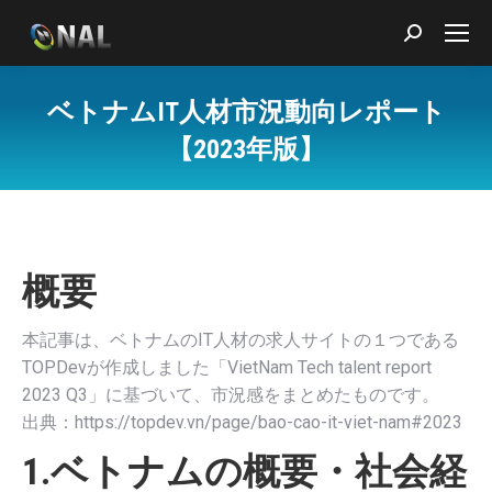
Search:
ベトナムIT人材市況動向レポート
【2023年版】
You are here:
概要
本記事は、ベトナムのIT人材の求人サイトの１つである
TOPDevが作成しました「VietNam Tech talent report
2023 Q3」に基づいて、市況感をまとめたものです。
出典：https://topdev.vn/page/bao-cao-it-viet-nam#2023
1.ベトナムの概要・社会経