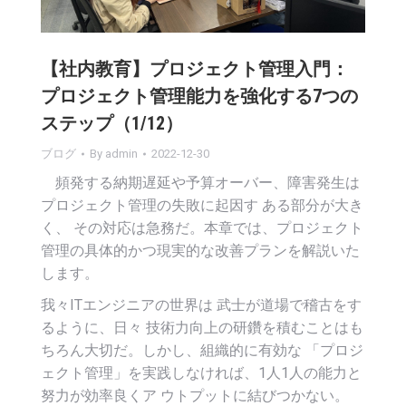
【社内教育】プロジェクト管理入門：
プロジェクト管理能力を強化する7つの
ステップ（1/12）
ブログ
By
admin
2022-12-30
頻発する納期遅延や予算オーバー、障害発生は
プロジェクト管理の失敗に起因す ある部分が大き
く、 その対応は急務だ。本章では、プロジェクト
管理の具体的かつ現実的な改善プランを解説いた
します。
我々ITエンジニアの世界は 武士が道場で稽古をす
るように、日々 技術力向上の研鑽を積むことはも
ちろん大切だ。しかし、組織的に有効な 「プロジ
ェクト管理」を実践しなければ、1人1人の能力と
努力が効率良くア ウトプットに結びつかない。