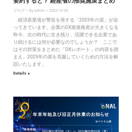
要約すると？ 経産省の推奨施策まとめ
ブログ
By
admin
2022-12-26
経済産業省が警告を発する「2025年の崖」が迫
ってきています。企業のDX推進格差が大きくなる
昨今、次の時代に生き残り、活躍できる企業であ
り続けるには何が必要なのでしょうか？ ここで
はその対策をまとめた「DXレポート」の内容を踏
まえ、2025年の崖を克服していくための方法を解
説いたします。
Details