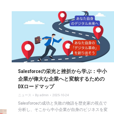
Salesforceの栄光と挫折から学ぶ：中小
企業が偉大な企業へと変貌するための
DXロードマップ
ニュース
By
admin
2025-10-24
Salesforceの成功と失敗の物語を歴史家の視点で
分析し、そこから中小企業が自身のビジネスを変