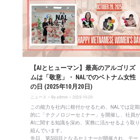
【AIとヒューマン】最高のアルゴリズ
ムは「敬意」・ NALでのベトナム女性
の日 (2025年10月20日)
ニュース
By
admin
2025-10-20
この能力を社内に根付かせるため、NALでは定期
的に「テクノロジーセミナー」を開催し、社員
AIに関する知識を深め、実務に活かせるよう取り
組んでいます。
先日、第5回目となるセミナーが開催され、テー