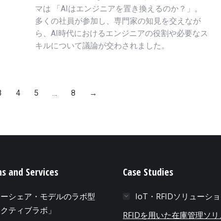
マは 「AIはエンジニアを置き換えるのか？」。
多くの社員が参加し、専門家の知見を交えなが
ら、AI時代におけるエンジニアの役割や必要なス
キルについて議論が交わされました。
3
4
5
…
8
→
ns and Services
Case Studies
ューシェア・モデルのラボ型
IoT・RFIDソリューシ
アクティブラボ」
RFIDを用いた在庫管理ソ