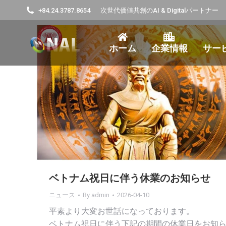
+84.24.3787.8654
次世代価値共創のAI & Digitalパートナー
ホーム
企業情報
サー
ベトナム祝日に伴う休業のお知らせ
ニュース
By
admin
2026-04-10
平素より大変お世話になっております。
ベトナム祝日に伴う下記の期間の休業日をお知