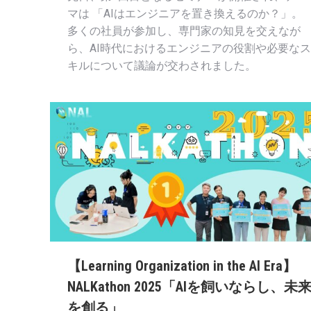
マは 「AIはエンジニアを置き換えるのか？」。
多くの社員が参加し、専門家の知見を交えなが
ら、AI時代におけるエンジニアの役割や必要なス
キルについて議論が交わされました。
【Learning Organization in the AI Era】
NALKathon 2025「AIを飼いならし、未
を創る」