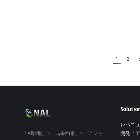
1
2
Solutio
レベニ
「AI駆動」×「成果約束」×「アジャ
開発「