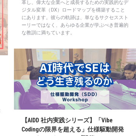
革し、偉大な企業へと成長するための実践的なデ
ジタル変革（DX）ロードマップを構築すること
にあります。彼らの軌跡は、単なるサクセススト
ーリーではなく、あらゆる企業が学ぶべき普遍的
な教訓に満ちています。
が
【AIDD 社内実践シリーズ】「Vibe
Codingの限界を超える」仕様駆動開発