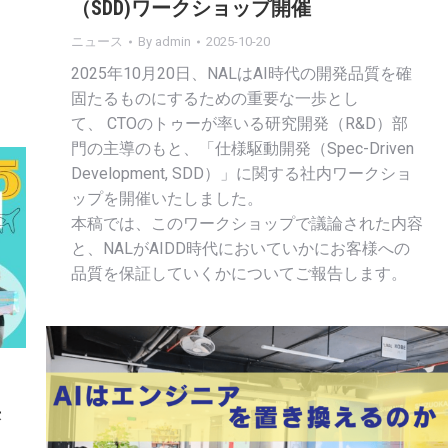
（SDD)ワークショップ開催
ニュース
By
admin
2025-10-20
2025年10月20日、NALはAI時代の開発品質を確
固たるものにするための重要な一歩とし
て、 CTOのトゥーが率いる研究開発（R&D）部
門の主導のもと、「仕様駆動開発（Spec-Driven
Development, SDD）」に関する社内ワークショ
ップを開催いたしました。
本稿では、このワークショップで議論された内容
と、NALがAIDD時代においていかにお客様への
品質を保証していくかについてご報告します。
来