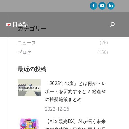
Facebook
YouTube
Linkedin
page
page
page
opens
opens
opens
日本語
Search:
カテゴリー
in
in
in
new
new
new
ニュース
(76)
window
window
window
ブログ
(150)
最近の投稿
「2025年の崖」とは何か？レ
ポートを要約すると？ 経産省
の推奨施策まとめ
2022-12-26
【AI x 観光DX】AIが拓く未来