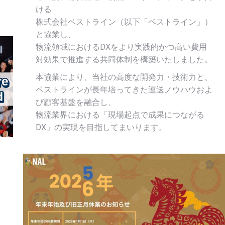
ける
株式会社ベストライン（以下「ベストライン」）
と協業し、
物流領域におけるDXをより実践的かつ高い費用
対効果で推進する共同体制を構築いたしました。
本協業により、当社の高度な開発力・技術力と、
ベストラインが長年培ってきた運送ノウハウおよ
び顧客基盤を融合し、
物流業界における「現場起点で成果につながる
DX」の実現を目指してまいります。