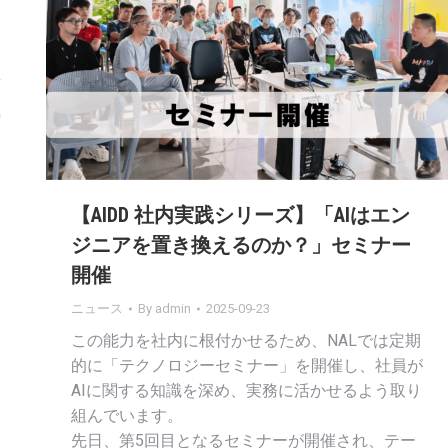
頭
気
【AIDD 社内実践シリーズ】「AIはエン
ジニアを置き換えるのか？」セミナー
、
開催
ニュース
By
admin
2025-09-23
この能力を社内に根付かせるため、NALでは定期
的に「テクノロジーセミナー」を開催し、社員が
AIに関する知識を深め、実務に活かせるよう取り
組んでいます。
先日、第5回目となるセミナーが開催され、テー