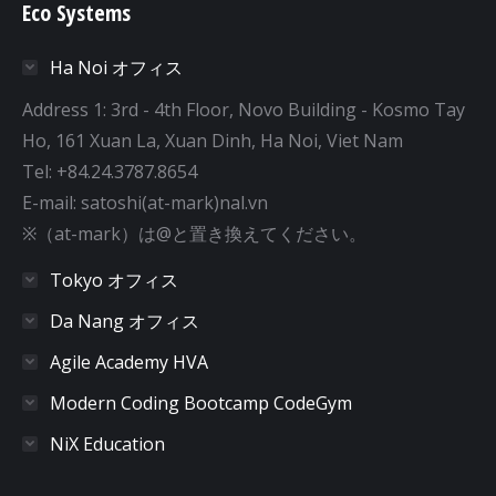
Eco Systems
Ha Noi オフィス
Address 1: 3rd - 4th Floor, Novo Building - Kosmo Tay
Ho, 161 Xuan La, Xuan Dinh, Ha Noi, Viet Nam
Tel: +84.24.3787.8654
E-mail: satoshi(at-mark)nal.vn
※（at-mark）は@と置き換えてください。
Tokyo オフィス
Da Nang オフィス
Agile Academy HVA
Modern Coding Bootcamp CodeGym
NiX Education