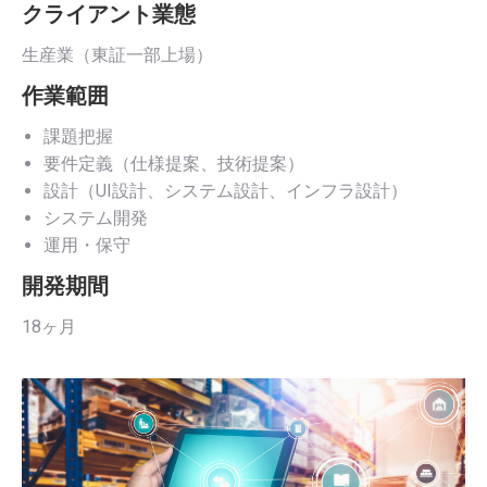
クライアント業態
生産業（東証一部上場）
作業範囲
課題把握
要件定義（仕様提案、技術提案）
設計（UI設計、システム設計、インフラ設計）
システム開発
運用・保守
開発期間
18ヶ月