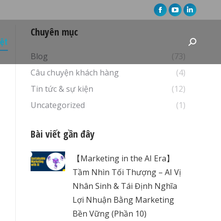
Facebook
YouTube
Linkedin
page
page
page
Chuyên mục
opens
opens
opens
iệt
Search:
in
in
in
Blog
(73)
new
new
new
Câu chuyện khách hàng
(4)
window
window
window
Tin tức & sự kiện
(12)
Uncategorized
(1)
Bài viết gần đây
【Marketing in the AI Era】
Tầm Nhìn Tối Thượng – AI Vị
Nhân Sinh & Tái Định Nghĩa
Lợi Nhuận Bằng Marketing
Bền Vững (Phần 10)