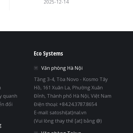
2025-12-14
Eco Systems
Văn phòng Hà Nội
Tầng 3-4, Tòa Novo - Kosmo Tây
h
Hồ, 161 Xuân La, Phường Xuân
y quanh
Đỉnh, Thành phố Hà Nội, Việt Nam
ển đổi
Điện thoại: +84.24.3787.8654
E-mail: satoshi(at)nal.vn
(Vui lòng thay thế [at] bằng @)
g