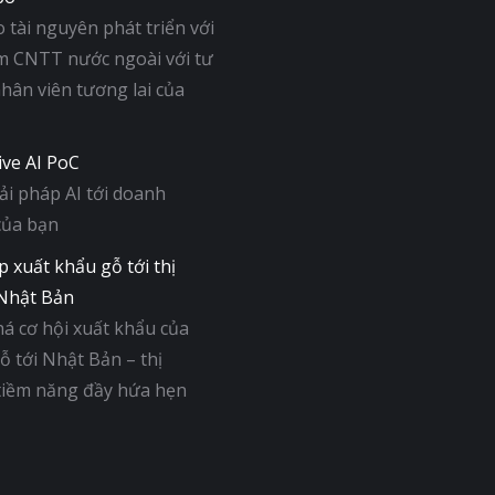
tài nguyên phát triển với
m CNTT nước ngoài với tư
nhân viên tương lai của
ive AI PoC
i pháp AI tới doanh
của bạn
p xuất khẩu gỗ tới thị
Nhật Bản
á cơ hội xuất khẩu của
 tới Nhật Bản – thị
tiềm năng đầy hứa hẹn