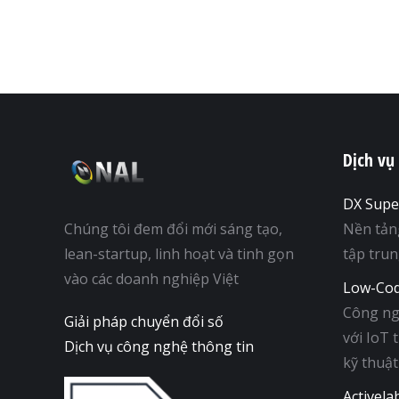
Dịch vụ
DX Supe
Chúng tôi đem đổi mới sáng tạo,
Nền tản
lean-startup, linh hoạt và tinh gọn
tập tru
vào các doanh nghiệp Việt
Low-Cod
Công ng
Giải pháp chuyển đổi số
với IoT 
Dịch vụ công nghệ thông tin
kỹ thuật
Activela