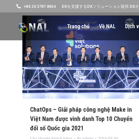
+84.24.3787.8654
DXを支援するDXソリューション提供 DX
Trang chủ
Về NAL
Dịch v
ChatOps – Giải pháp công nghệ Make in
Việt Nam được vinh danh Top 10 Chuyển
đổi số Quốc gia 2021
Câu chuyện khách hàng
By
admin
2023-03-20