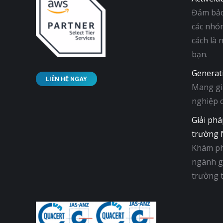
Đảm bảo 
các nhó
cách là 
bạn.
Generat
LIÊN HỆ NGAY
Mang giả
nghiệp 
Giải phá
trường 
Khám ph
ngành gỗ
trường 