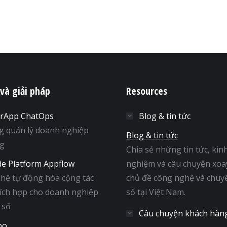
 và giải pháp
Resources
rApp ChatOps
Blog & tin tức
g quản lý doanh nghiệp
Blog & tin tức
ng
Chia sẻ những tin tức, kin
e Platform Appflow
nghiệm và câu chuyện xoa
hệ tự động hóa cộng tác
chủ đề công nghệ và chuy
tích hợp cho doanh nghiệp
số tại Việt Nam.
 số
Câu chuyện khách hàn
bo