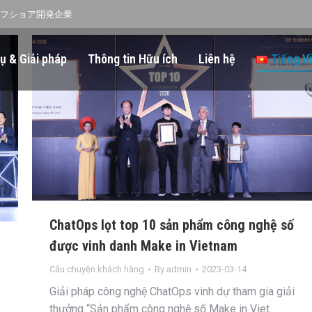
オフショア開発企業
ụ & Giải pháp
Thông tin Hữu ích
Liên hệ
Tiếng V
ChatOps lọt top 10 sản phẩm công nghệ số
được vinh danh Make in Vietnam
Câu chuyện khách hàng
By
admin
2023-03-14
Giải pháp công nghệ ChatOps vinh dự tham gia giải
thưởng “Sản phẩm công nghệ số Make in Viet