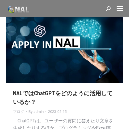
Search:
NALではChatGPTをどのように活用して
いるか？
ブログ
By
admin
2023-05-15
ChatGPTは、ユーザーの質問に答えたり文章を
生成したりするほか、プログラミングやExcel関