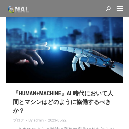
Search:
『HUMAN+MACHINE』AI 時代において人
間とマシンはどのように協働するべき
か？
ブログ
By
admin
2023-05-22