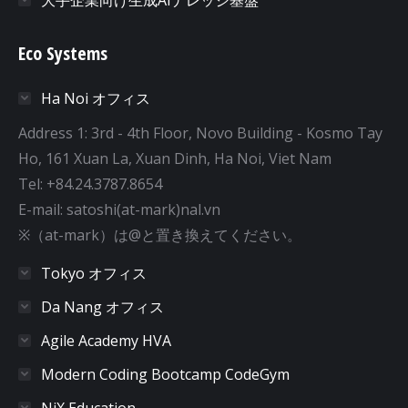
Eco Systems
Ha Noi オフィス
Address 1: 3rd - 4th Floor, Novo Building - Kosmo Tay
Ho, 161 Xuan La, Xuan Dinh, Ha Noi, Viet Nam
Tel: +84.24.3787.8654
E-mail: satoshi(at-mark)nal.vn
※（at-mark）は@と置き換えてください。
Tokyo オフィス
Da Nang オフィス
Agile Academy HVA
Modern Coding Bootcamp CodeGym
NiX Education