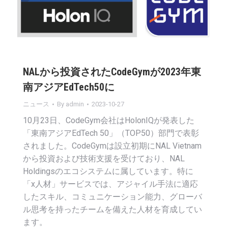
NALから投資されたCodeGymが2023年東
南アジアEdTech50に
ニュース
By
admin
2023-10-27
10月23日、CodeGym会社はHolonIQが発表した
「東南アジアEdTech 50」（TOP50）部門で表彰
されました。CodeGymは設立初期にNAL Vietnam
から投資および技術支援を受けており、NAL
Holdingsのエコシステムに属しています。特に
「x人材」サービスでは、アジャイル手法に適応
したスキル、コミュニケーション能力、グローバ
ル思考を持ったチームを備えた人材を育成してい
ます。