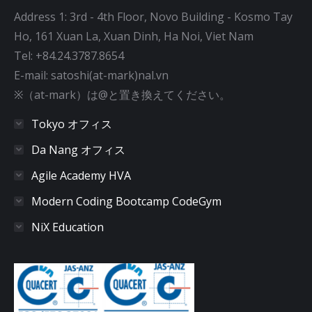
Address 1: 3rd - 4th Floor, Novo Building - Kosmo Tay
Ho, 161 Xuan La, Xuan Dinh, Ha Noi, Viet Nam
Tel: +84.24.3787.8654
E-mail: satoshi(at-mark)nal.vn
※（at-mark）は@と置き換えてください。
Tokyo オフィス
Da Nang オフィス
Agile Academy HVA
Modern Coding Bootcamp CodeGym
NiX Education