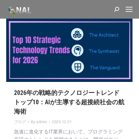
Search:
2026年の戦略的テクノロジートレンド
トップ10：AIが主導する超接続社会の航
海術
ブログ
By
admin
2025-12-31
急速に進化するIT業界において、プログラミング