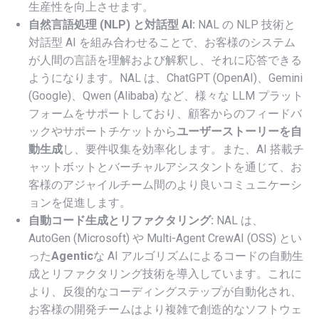
生産性を向上させます。
自然言語処理 (NLP) と対話型 AI:
NAL の NLP 技術と
対話型 AI を組み合わせることで、お客様のシステム
が人間の言語を理解および解釈し、それに応答できる
ようになります。NAL は、ChatGPT (OpenAI)、Gemini
(Google)、Qwen (Alibaba) など、様々な LLM プラット
フォームをサポートしており、顧客からのフィードバ
ックやサポートチケットから
ユーザーストーリーを自
動生成
し、要件収集を効率化します。また、AI 搭載チ
ャットボットとバーチャルアシスタントを通じて、お
客様のアジャイルチーム間のより良いコミュニケーシ
ョンを促進します。
自動コード生成とリファクタリング:
NAL は、
AutoGen (Microsoft) や Multi-Agent CrewAI (OSS) とい
った
Agentic
な AI アルゴリズムによるコードの自動生
成とリファクタリング技術を導入しています。これに
より、反復的なコーディングステップが自動化され、
お客様の開発チームはより複雑で創造的なソフトウェ