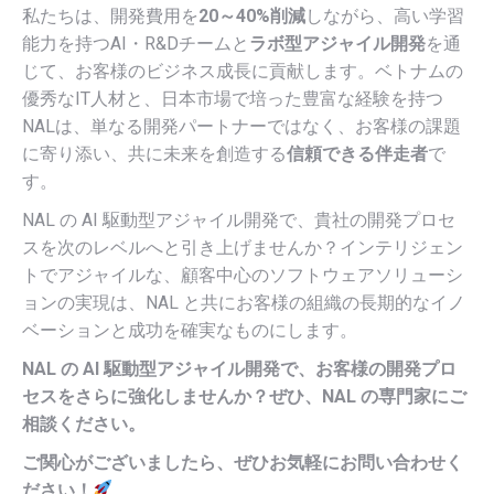
私たちは、開発費用を
20～40%削減
しながら、高い学習
能力を持つAI・R&Dチームと
ラボ型アジャイル開発
を通
じて、お客様のビジネス成長に貢献します。ベトナムの
優秀なIT人材と、日本市場で培った豊富な経験を持つ
NALは、単なる開発パートナーではなく、お客様の課題
に寄り添い、共に未来を創造する
信頼できる伴走者
で
す。
NAL の AI 駆動型アジャイル開発で、貴社の開発プロセ
スを次のレベルへと引き上げませんか？インテリジェン
トでアジャイルな、顧客中心のソフトウェアソリューシ
ョンの実現は、NAL と共にお客様の組織の長期的なイノ
ベーションと成功を確実なものにします。
NAL の AI 駆動型アジャイル開発で、お客様の開発プロ
セスをさらに強化しませんか？ぜひ、NAL の専門家にご
相談ください。
ご関心がございましたら、ぜひお気軽にお問い合わせく
ださい！