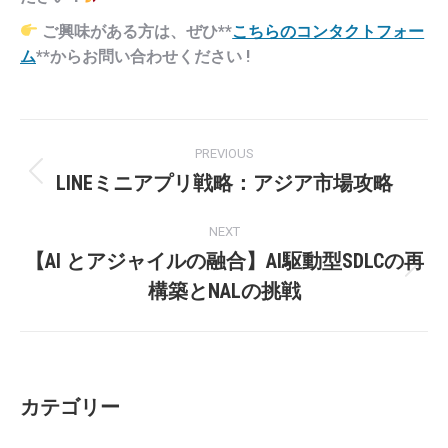
ご興味がある方は、ぜひ**
こちらのコンタクトフォー
ム
**からお問い合わせください !
Post
PREVIOUS
navigation
LINEミニアプリ戦略：アジア市場攻略
Previous
post:
NEXT
【AI とアジャイルの融合】AI駆動型SDLCの再
Next
構築とNALの挑戦
post:
カテゴリー