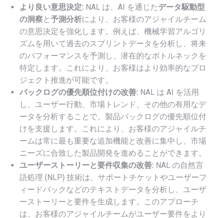
より良い意思決定:
NAL は、AI を通じた
データ駆動型
の洞察
と
予測分析
により、お客様のアジャイルチーム
の意思決定を強化します。例えば、機械学習アルゴリ
ズムを用いて過去のスプリントデータを分析し、将来
のパフォーマンスを予測し、潜在的なボトルネックを
特定します。これにより、お客様はより効率的なプロ
ジェクト推進が可能です。
バックログの優先順位付けの改善:
NAL は AI を活用
し、ユーザー行動、市場トレンド、その他の有用なデ
ータを分析することで、製品バックログの優先順位付
けを支援します。これにより、お客様のアジャイルチ
ームは常に最も重要な追加機能と改善に集中し、市場
ニーズに合致した製品開発を進めることができます。
ユーザーストーリーと要件収集の改善:
NAL の自然言
語処理 (NLP) 技術は、サポートチケットやユーザーフ
ィードバックなどのテキストデータを分析し、ユーザ
ーストーリーと要件を生成します。このアプローチ
は、お客様のアジャイルチームがユーザー要件をより