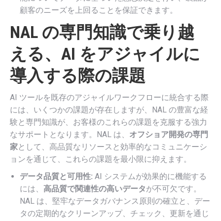
顧客のニーズを上回ることを保証できます。
NAL の専門知識で乗り越
える、AI をアジャイルに
導入する際の課題
AI ツールを既存のアジャイルワークフローに統合する際
には、いくつかの課題が存在しますが、NAL の豊富な経
験と専門知識が、お客様のこれらの課題を克服する強力
なサポートとなります。NAL は、
オフショア開発の専門
家
として、高品質なリソースと効率的なコミュニケーシ
ョンを通じて、これらの課題を最小限に抑えます。
データ品質と可用性:
AI システムが効果的に機能する
には、
高品質で関連性の高いデータ
が不可欠です。
NAL は、堅牢なデータガバナンス原則の確立と、デー
タの定期的なクリーンアップ、チェック、更新を通じ