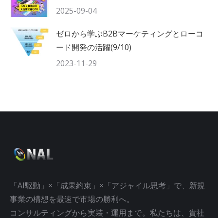
2025-09-04
ゼロから学ぶB2Bマーケティングとローコ
ード開発の活躍(9/10)
2023-11-29
「AI駆動」×「成果約束」×「アジャイル思考」で、新規
事業の構想を最速で市場の勝利へ。
コンサルティングから実装・運用まで。私たちは、貴社