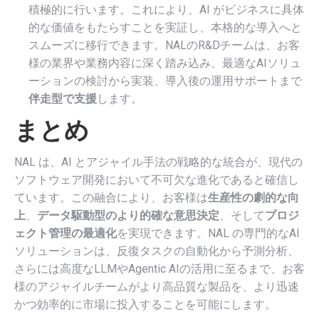
積極的に行います。これにより、AI がビジネスに具体
的な価値をもたらすことを実証し、本格的な導入へと
スムーズに移行できます。NALのR&Dチームは、お客
様の業界や業務内容に深く踏み込み、最適なAIソリュ
ーションの検討から実装、導入後の運用サポートまで
伴走型で支援
します。
まとめ
NAL は、AI とアジャイル手法の戦略的な統合が、現代の
ソフトウェア開発において不可欠な進化であると確信し
ています。この融合により、お客様は
生産性の劇的な向
上
、
データ駆動型のより的確な意思決定
、そして
プロジ
ェクト管理の最適化
を実現できます。NAL の専門的なAI
ソリューションは、反復タスクの自動化から予測分析、
さらには高度なLLMやAgentic AIの活用に至るまで、お客
様のアジャイルチームがより高品質な製品を、より迅速
かつ効率的に市場に投入することを可能にします。