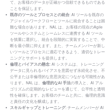
て、お客様のデータが正確かつ信頼できるものである
ことを保証します。
既存のツールとプロセスとの統合:
AI ツールを既存の
アジャイルワークフローとツールに統合することは困
難な場合があります。NAL は、お客様の現在のAgile
ツールやシステムとシームレスに連携する AI ツール
を慎重に選択し、統合を段階的に実装することで、中
断を最小限に抑えます。また、チームメンバーが新し
いツールとプロセスに適応できるよう、適切なトレー
ニングとサポートを提供します。
倫理とバイアスの懸念:
AI システムは、トレーニング
データに見られるバイアスを意図せず永続化させ、不
公平または非倫理的な意思決定につながる可能性があ
ります。NAL は、
倫理的なAI 手法
の導入と、AI アル
ゴリズムの定期的なレビューを通じて、公平性と透明
性を確保します。お客様のチームと共に、倫理的意識
と責任の文化を醸成します。
スキルギャップとトレーニング:
チームメンバーが AI