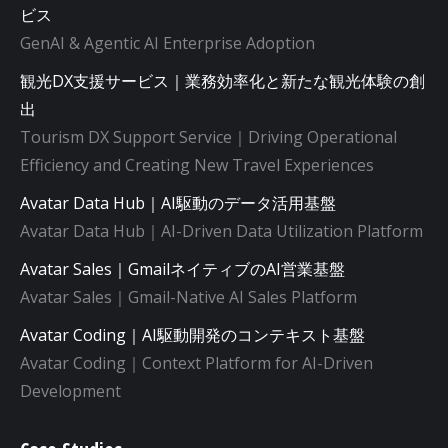
ビス
GenAI & Agentic AI Enterprise Adoption
観光DX支援サービス｜業務効率化と新たな観光体験の創
出
Tourism DX Support Service｜Driving Operational
Efficiency and Creating New Travel Experiences
Avatar Data Hub｜AI駆動のデータ活用基盤
Avatar Data Hub｜AI-Driven Data Utilization Platform
Avatar Sales｜GmailネイティブのAI営業基盤
Avatar Sales｜Gmail-Native AI Sales Platform
Avatar Coding｜AI駆動開発のコンテキスト基盤
Avatar Coding｜Context Platform for AI-Driven
Development