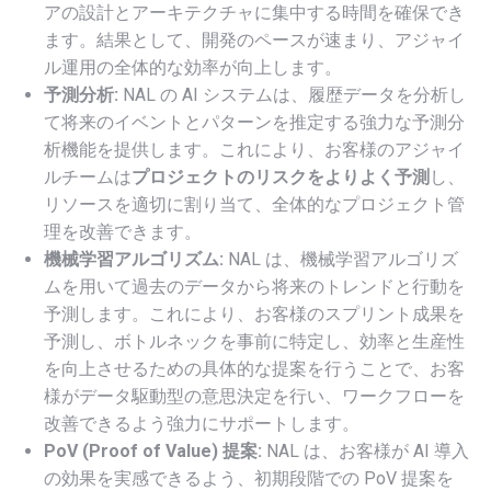
アの設計とアーキテクチャに集中する時間を確保でき
ます。結果として、開発のペースが速まり、アジャイ
ル運用の全体的な効率が向上します。
予測分析:
NAL の AI システムは、履歴データを分析し
て将来のイベントとパターンを推定する強力な予測分
析機能を提供します。これにより、お客様のアジャイ
ルチームは
プロジェクトのリスクをよりよく予測
し、
リソースを適切に割り当て、全体的なプロジェクト管
理を改善できます。
機械学習アルゴリズム:
NAL は、機械学習アルゴリズ
ムを用いて過去のデータから将来のトレンドと行動を
予測します。これにより、お客様のスプリント成果を
予測し、ボトルネックを事前に特定し、効率と生産性
を向上させるための具体的な提案を行うことで、お客
様がデータ駆動型の意思決定を行い、ワークフローを
改善できるよう強力にサポートします。
PoV (Proof of Value) 提案:
NAL は、お客様が AI 導入
の効果を実感できるよう、初期段階での PoV 提案を