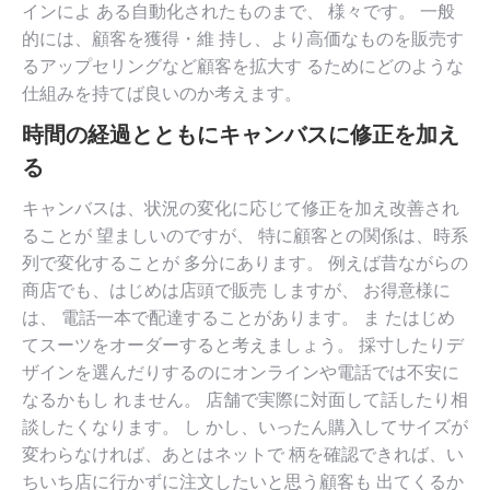
インによ ある自動化されたものまで、 様々です。 一般
的には、顧客を獲得・維 持し、より高価なものを販売す
るアップセリングなど顧客を拡大す るためにどのような
仕組みを持てば良いのか考えます。
時間の経過とともにキャンバスに修正を加え
る
キャンバスは、状況の変化に応じて修正を加え改善され
ることが 望ましいのですが、 特に顧客との関係は、時系
列で変化することが 多分にあります。 例えば昔ながらの
商店でも、はじめは店頭で販売 しますが、 お得意様に
は、 電話一本で配達することがあります。 ま たはじめ
てスーツをオーダーすると考えましょう。 採寸したりデ
ザインを選んだりするのにオンラインや電話では不安に
なるかもし れません。 店舗で実際に対面して話したり相
談したくなります。 し かし、いったん購入してサイズが
変わらなければ、あとはネットで 柄を確認できれば、い
ちいち店に行かずに注文したいと思う顧客も 出てくるか