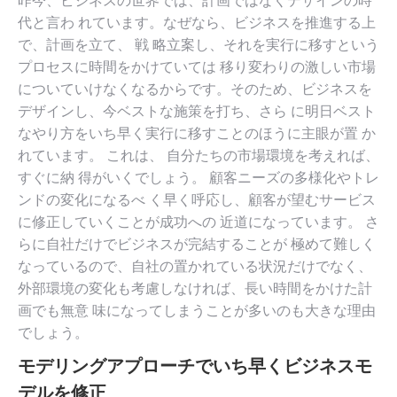
昨今、ビジネスの世界では、計画ではなくデザインの時
代と言わ れています。なぜなら、ビジネスを推進する上
で、計画を立て、 戦 略立案し、それを実行に移すという
プロセスに時間をかけていては 移り変わりの激しい市場
についていけなくなるからです。そのため、ビジネスを
デザインし、今ベストな施策を打ち、さら に明日ベスト
なやり方をいち早く実行に移すことのほうに主眼が置 か
れています。 これは、 自分たちの市場環境を考えれば、
すぐに納 得がいくでしょう。 顧客ニーズの多様化やトレ
ンドの変化になるべ く早く呼応し、顧客が望むサービス
に修正していくことが成功への 近道になっています。 さ
らに自社だけでビジネスが完結することが 極めて難しく
なっているので、自社の置かれている状況だけでなく、
外部環境の変化も考慮しなければ、長い時間をかけた計
画でも無意 味になってしまうことが多いのも大きな理由
でしょう。
モデリングアプローチでいち早くビジネスモ
デルを修正