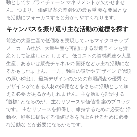
動としてサプライチェーン マネジメントが欠かせませ
ん。 つまり、 価値提案の差別化の最も重 要な要因とな
る活動にフォーカスすると分かりやすくなります。
キャンバスを振り返り主な活動の道標を探す
前述の大量生産で低価格を実現しているマイクロチップ
メーカー A社が、大量生産を可能にする製造ラインを資
産として記述したと します。 低コストの資材調達や大量
生産、あるいは販売チャネルの 開拓などが主な活動にな
るかもしれません。 一方、独自の設計やデ ザインで信頼
の厚いB社は、最新デザインのための市場調査や優秀 な
デザインができる人材の採用などをさらに活動として加
える必要 があるかもしれません。主な活動を記述する
“道標” となるのが、 主なリソースや価値提 案のブロック
です。 主なリソースを担保し、維持するために必要な 活
動や、顧客に提供する価値提案を向上させるために必要
な活動な どが必要になるからです。