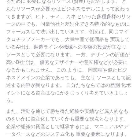
るために 必要になるリソース (資産) を記述します。 ど
んなリソースが必要 かはビジネスモデルによって変わっ
てきますが、ヒト、モノ、 カネ といった多種多様のリソ
ースの中でも、同業他社と差別化できる特 徴的なものに
フォーカスして洗い出していきます。例えば、同じマイ
クロチップメーカーでも、大量生産で低価格を 実現して
いるA社は、製造ラインや機械への多額の投資が主なリ
ソースとして必要になります。 一方、デザインの評価が
高いB社では、 優秀なデザイナーや意匠権などが必要に
なるかもしれません。 この ように、 同業種や似たビジ
ネスドメインの企業であっても、 主なリ ソースとして記
述する内容が異なります。 自分たちならではの差別 化ポ
イントになる資産はなにかをじっくり考えていきましょ
う。
また、活動を通じて勝ち得た経験や実績など属人的なも
のをいかに資産化していくかも重要な観点となります。
企業や組織の資産として継承するには、マニュアルやデ
ータベースなどのシステム化も 重要な要素になります。