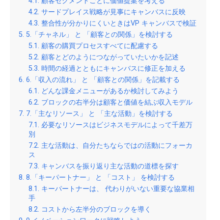
顧客セグメントごとに価値提案を考える
サードプレイス戦略が見事にキャンバスに反映
整合性が分かりにくいときはVP キャンバスで検証
5.「チャネル」 と 「顧客との関係」を検討する
顧客の購買プロセスすべてに配慮する
顧客とどのようにつながっていたいかを記述
時間の経過とともにキャンバスに修正を加える
6.「収入の流れ」 と 「顧客との関係」を記載する
どんな課金メニューがあるか検討してみよう
ブロックの右半分は顧客と価値を結ぶ収入モデル
7.「主なリソース」 と 「主な活動」を検討する
必要なリソースはビジネスモデルによって千差万
別
主な活動は、自分たちならではの活動にフォーカ
ス
キャンバスを振り返り主な活動の道標を探す
8.「キーパートナー」 と 「コスト」 を検討する
キーパートナーは、 代わりがいない重要な協業相
手
コストから左半分のブロックを導く