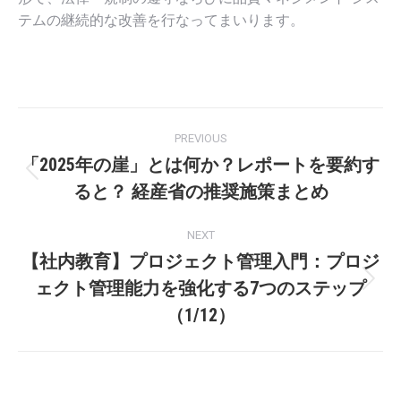
テムの継続的な改善を行なってまいります。
Post
PREVIOUS
navigation
「2025年の崖」とは何か？レポートを要約す
Previous
ると？ 経産省の推奨施策まとめ
post:
NEXT
【社内教育】プロジェクト管理入門：プロジ
ェクト管理能力を強化する7つのステップ
Next
post:
（1/12）