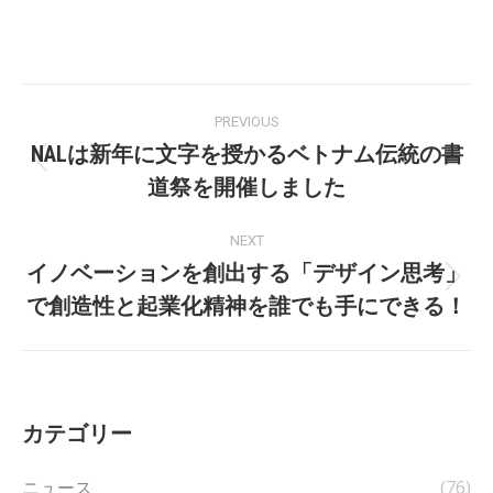
Post
PREVIOUS
navigation
NALは新年に文字を授かるベトナム伝統の書
Previous
道祭を開催しました
post:
NEXT
イノベーションを創出する「デザイン思考」
Next
で創造性と起業化精神を誰でも手にできる！
post:
カテゴリー
ニュース
(76)