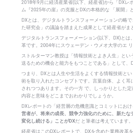
2018年9月に経済産業省(以下、経産省)から「DX
ム『2025年の崖』の克服とDXの本格的な 「展開
DXとは、デジタルトランスフォーメーションの略で
た研究会」の議論を踏まえた成果として経産省がまと
デジタルトランスフォーメーション(以下、DX)と
革です。2004年にスウェーデン・ウメオ大学のエ
ストルターマン教授は「情報技術とよき人生」とい
送るための機会と能力をもつことである」として、D
つまり、DXとは人生や生活をよくする情報技術と
術を取り入れたコンセプトです。言葉自体、よく耳
されつつあります。その一方 で、しっかりとした定
内容と意味をどこまでおわかりでしょうか。
DXレポートの「経営層の危機意識とコミットにおけ
営者が、将来の成長、競争力強化のために、新たな
変化し続ける」ことがDX
だ と筆者は考えています
経産省はこのDXレポートで、DXを含めた業務改革を