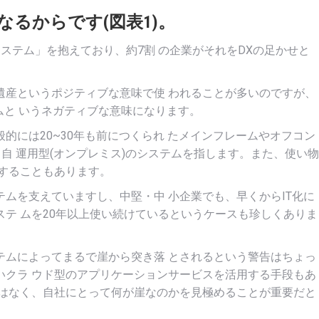
るからです(図表1)。
ステム」を抱えており、約7割 の企業がそれをDXの足かせと
遺産というポジティブな意味で使 われることが多いのですが、
ムと いうネガティブな意味になります。
的には20~30年も前につくられ たメインフレームやオフコン
自 運用型(オンプレミス)のシステムを指します。また、使い物
することもあります。
ムを支えていますし、中堅・中 小企業でも、早くからIT化に
テ ムを20年以上使い続けているというケースも珍しくありま
テムによってまるで崖から突き落 とされるという警告はちょっ
いクラ ウド型のアプリケーションサービスを活用する手段もあ
ではなく、自社にとって何が崖なのかを見極めることが重要だと