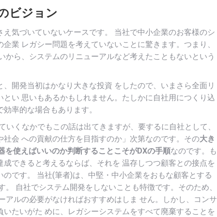
のビジョン
さえ気づいていないケースです。 当社で中小企業のお客様のシ
の企業 レガシー問題を考えていないことに驚きます。つまり、
ないから、システムのリニューアルなど考えたこともないという
と、開発当初はかなり大きな投資 をしたので、いまさら全面リ
いとい 思いもあるかもしれません。たしかに自社用につくり込
で効率的な場合もあります。
していくなかでもこの話は出てきますが、要するに自社として、
や社会 への貢献の仕方を目指すのか」次第なのです。その
大き
機器を使えばいいのか判断することこそがDXの手順
なのです。も
達成できると考えるならば、それを 温存しつつ顧客との接点を
のです。 当社(筆者)は、中堅・中小企業をおもな顧客とする
す。 自社でシステム開発をしないことも特徴です。そのため、
ーアルの必要がなければおすすめはしま せん。しかし、コンサ
負いたいがた めに、レガシーシステムをすべて廃棄することを