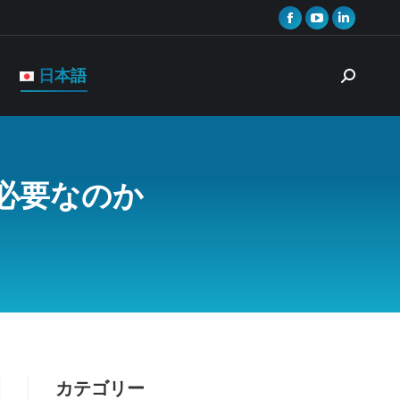
Facebook
YouTube
Linkedin
page
page
page
opens
opens
opens
日本語
Search:
in
in
in
new
new
new
window
window
window
が必要なのか
カテゴリー