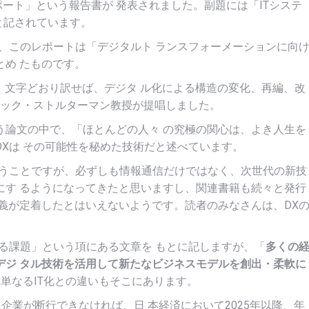
レポート」という報告書が 発表されました。副題には「ITシステ
」と記されています。
、このレポートは「デジタルト ランスフォーメーションに向
め たものです。
は、文字どおり訳せば、デジタ ル化による構造の変化、再編、改
 リック・ストルターマン教授が提唱しました。
う論文の中で、「ほとんどの人々 の究極の関心は、よき人生を
Xは その可能性を秘めた技術だと述べています。
いうことですが、必ずしも情報通信だけではなく、次世代の新技
にす るようになってきたと思いますし、関連書籍も続々と発行
義が定着したとはいえないようです。読者のみなさんは、DX
る課題」という項にある文章を もとに記しますが、「
多くの
デジ タル技術を活用して新たなビジネスモデルを創出・柔軟に
。単なるIT化との違いもそこにあります。
企業が断行できなければ、日 本経済において2025年以降、年