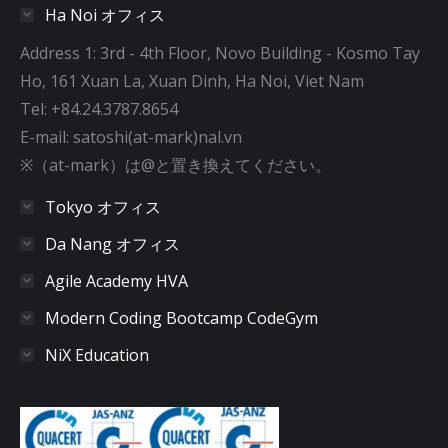
Ha Noi オフィス
Address 1: 3rd - 4th Floor, Novo Building - Kosmo Tay
Ho, 161 Xuan La, Xuan Dinh, Ha Noi, Viet Nam
Tel: +84.24.3787.8654
E-mail: satoshi(at-mark)nal.vn
※（at-mark）は@と置き換えてください。
Tokyo オフィス
Da Nang オフィス
Agile Academy HVA
Modern Coding Bootcamp CodeGym
NiX Education