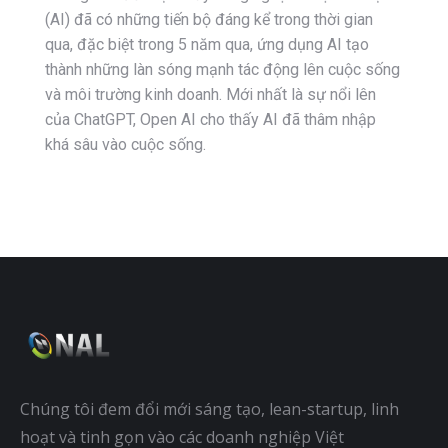
(AI) đã có những tiến bộ đáng kể trong thời gian
qua, đặc biệt trong 5 năm qua, ứng dụng AI tạo
thành những làn sóng mạnh tác động lên cuộc sống
và môi trường kinh doanh. Mới nhất là sự nổi lên
của ChatGPT, Open AI cho thấy AI đã thâm nhập
khá sâu vào cuộc sống.
Chúng tôi đem đổi mới sáng tạo, lean-startup, linh
hoạt và tinh gọn vào các doanh nghiệp Việt