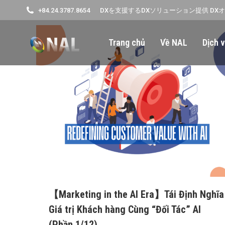
+84.24.3787.8654
DXを支援するDXソリューション提供 DX
Trang chủ
Về NAL
Dịch v
【Marketing in the AI Era】Tái Định Nghĩa
Giá trị Khách hàng Cùng “Đối Tác” AI
(Phần 1/12)