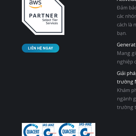
Đảm bảo 
các nhó
cách là 
bạn.
Generat
LIÊN HỆ NGAY
Mang giả
nghiệp 
Giải phá
trường 
Khám ph
ngành gỗ
trường 