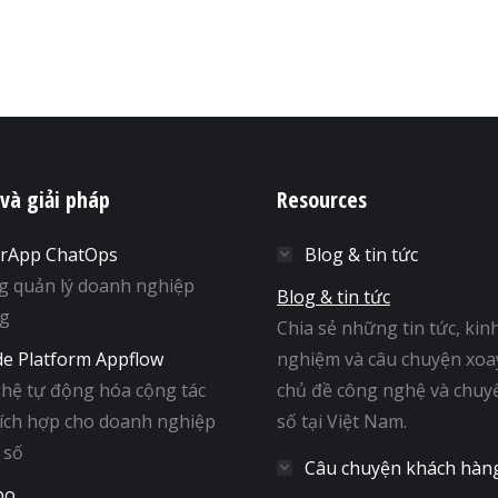
 và giải pháp
Resources
rApp ChatOps
Blog & tin tức
g quản lý doanh nghiệp
Blog & tin tức
ng
Chia sẻ những tin tức, kin
e Platform Appflow
nghiệm và câu chuyện xoa
hệ tự động hóa cộng tác
chủ đề công nghệ và chuy
tích hợp cho doanh nghiệp
số tại Việt Nam.
 số
Câu chuyện khách hàn
bo