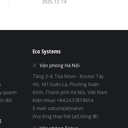
2025-12-14
Eco Systems
Văn phòng Hà Nội
Tầng 3-4, Tòa Novo - Kosmo Tây
h
Hồ, 161 Xuân La, Phường Xuân
y quanh
Đỉnh, Thành phố Hà Nội, Việt Nam
ển đổi
Điện thoại: +84.24.3787.8654
E-mail: satoshi(at)nal.vn
(Vui lòng thay thế [at] bằng @)
g