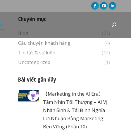
Facebook
YouTube
Linkedin
page
page
page
Chuyên mục
opens
opens
opens
iệt
Search:
in
in
in
Blog
(73)
new
new
new
Câu chuyện khách hàng
(4)
window
window
window
Tin tức & sự kiện
(12)
Uncategorized
(1)
Bài viết gần đây
【Marketing in the AI Era】
Tầm Nhìn Tối Thượng – AI Vị
Nhân Sinh & Tái Định Nghĩa
Lợi Nhuận Bằng Marketing
Bền Vững (Phần 10)