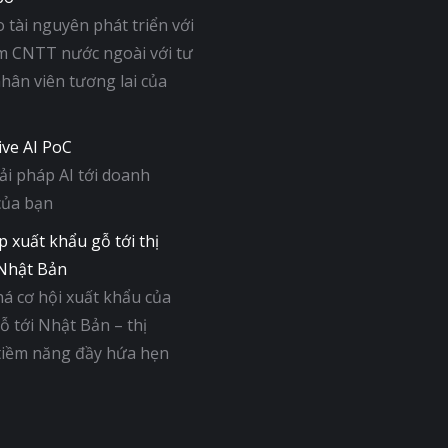
tài nguyên phát triển với
m CNTT nước ngoài với tư
nhân viên tương lai của
ive AI PoC
i pháp AI tới doanh
của bạn
p xuất khẩu gỗ tới thị
Nhật Bản
á cơ hội xuất khẩu của
 tới Nhật Bản – thị
tiềm năng đầy hứa hẹn