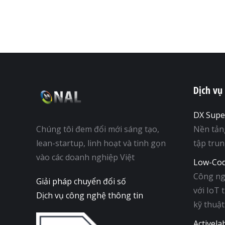
Dịch vụ
DX Supe
Chúng tôi đem đổi mới sáng tạo,
Nền tản
lean-startup, linh hoạt và tinh gọn
tập tru
vào các doanh nghiệp Việt
Low-Cod
Công ng
Giải pháp chuyển đổi số
với IoT 
Dịch vụ công nghệ thông tin
kỹ thuật
Activela