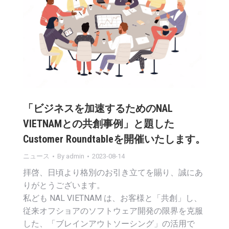
「ビジネスを加速するためのNAL
VIETNAMとの共創事例」と題した
Customer Roundtableを開催いたします。
ニュース
By
admin
2023-08-14
拝啓、日頃より格別のお引き立てを賜り、誠にあ
りがとうございます。
私ども NAL VIETNAM は、お客様と「共創」し、
従来オフショアのソフトウェア開発の限界を克服
した、「ブレインアウトソーシング」の活用で