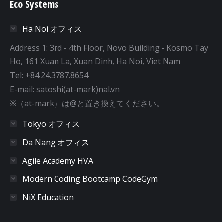
Eco Systems
Ha Noi オフィス
Address 1: 3rd - 4th Floor, Novo Building - Kosmo Tay
Ho, 161 Xuan La, Xuan Dinh, Ha Noi, Viet Nam
Tel: +84.24.3787.8654
E-mail: satoshi(at-mark)nal.vn
※（at-mark）は@と置き換えてください。
Tokyo オフィス
Da Nang オフィス
Agile Academy HVA
Modern Coding Bootcamp CodeGym
NiX Education