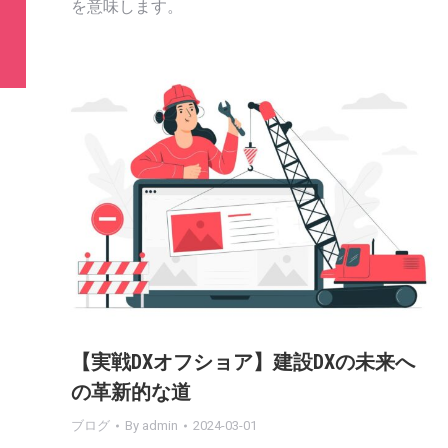
を意味します。
ア
、
す
ミ
【実戦DXオフショア】建設DXの未来へ
ま
の革新的な道
ン
ブログ
By
admin
2024-03-01