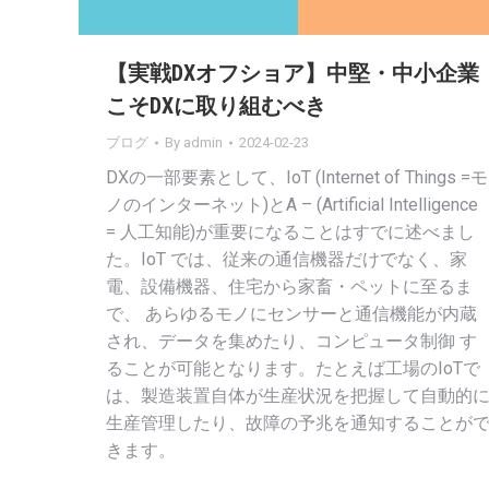
【実戦DXオフショア】中堅・中小企業
こそDXに取り組むべき
ブログ
By
admin
2024-02-23
DXの一部要素として、IoT (Internet of Things =モ
ノのインターネット)とA – (Artificial Intelligence
= 人工知能)が重要になることはすでに述べまし
た。IoT では、従来の通信機器だけでなく、家
電、設備機器、住宅から家畜・ペットに至るま
で、 あらゆるモノにセンサーと通信機能が内蔵
され、データを集めたり、コンピュータ制御 す
ることが可能となります。たとえば工場のIoTで
は、製造装置自体が生産状況を把握して自動的
生産管理したり、故障の予兆を通知することが
きます。