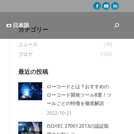
Facebook
YouTube
Linkedin
page
page
page
opens
opens
opens
日本語
Search:
カテゴリー
in
in
in
new
new
new
ニュース
(76)
window
window
window
ブログ
(150)
最近の投稿
ローコードとは？おすすめの
ローコード開発ツール8選！ツ
ールごとの特徴を徹底解説
2022-10-21
ISO/IEC 27001:2013の認証取