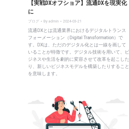
【実戦DXオフショア】流通DXを現実化
に
ブログ
By
admin
2024-03-21
流通DXとは流通業界におけるデジタルトランス
フォーメーション（Digital Transformation）で
す。DXは、ただのデジタル化とは一線を画して
いることが特徴です。デジタル技術を用いて、
ジネスや生活を劇的に変容させて改革を起こし
り、新しいビジネスモデルを構築したりするこ
を意味します。