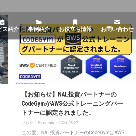
ビス紹介
事例紹介
お役立ち情報
お問い合わせ
【お知らせ】NAL投資パートナーの
CodeGymがAWS公式トレーニングパー
トナーに認定されました。
ブログ
By
admin
2024-05-27
す
この度、NAL投資パートナーのCodeGymはAWS