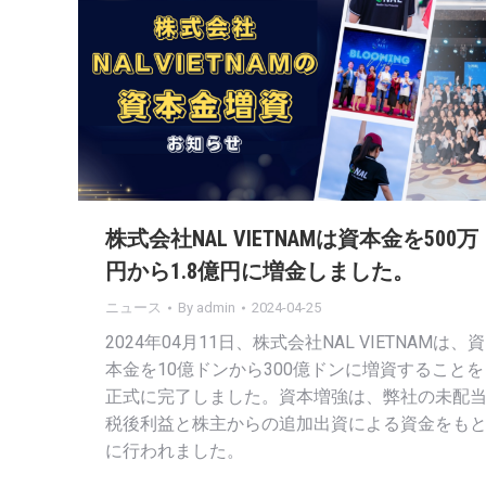
株式会社NAL VIETNAMは資本金を500万
円から1.8億円に増金しました。
ニュース
By
admin
2024-04-25
2024年04月11日、株式会社NAL VIETNAMは、資
本金を10億ドンから300億ドンに増資することを
正式に完了しました。資本増強は、弊社の未配
税後利益と株主からの追加出資による資金をも
に行われました。