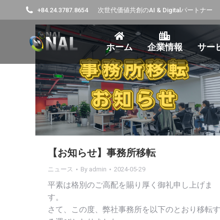
+84.24.3787.8654
次世代価値共創のAI & Digitalパートナー
ホーム
企業情報
サー
【お知らせ】事務所移転
ニュース
By
admin
2024-05-29
平素は格別のご高配を賜り厚く御礼申し上げま
す。
さて、この度、弊社事務所を以下のとおり移転