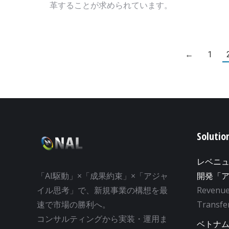
革することが求められています。
←
1
Solutio
レベニ
「AI駆動」×「成果約束」×「アジャ
開発「
イル思考」で、新規事業の構想を最
Revenue
速で市場の勝利へ。
Transfer
コンサルティングから実装・運用ま
ベトナム