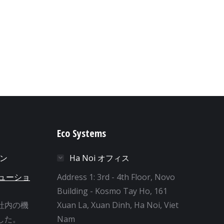
Eco Systems
ョン
Ha Noi オフィス
リューショ
Address 1: 3rd - 4th Floor, Novo
Building - Kosmo Tay Ho, 161
社内の機
Xuan La, Xuan Dinh, Ha Noi, Viet
した。
Nam