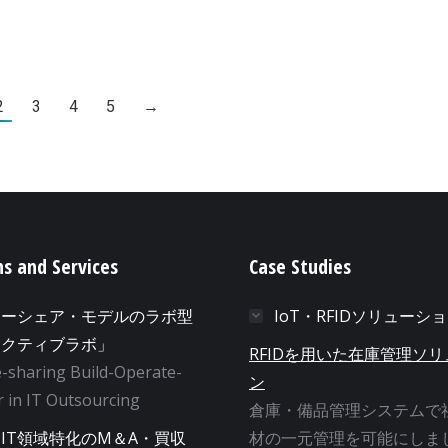
2
3
4
5
→
ns and Services
Case Studies
ューシェア・モデルのラボ型
IoT・RFIDソリューシ
アクティブラボ」
RFIDを用いた在庫管理ソ
-sharing Build-Operate-
ン
 in IT Outsourcing
倉庫・備品管理システムで
IT領域特化のM＆A・買収
材の一元管理を可能にしま