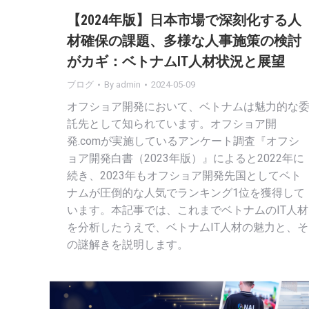
【2024年版】日本市場で深刻化する人
材確保の課題、多様な人事施策の検討
がカギ：ベトナムIT人材状況と展望
ブログ
By
admin
2024-05-09
オフショア開発において、ベトナムは魅力的な
託先として知られています。オフショア開
発.comが実施しているアンケート調査『オフシ
ョア開発白書（2023年版）』によると2022年に
続き、2023年もオフショア開発先国としてベト
ナムが圧倒的な人気でランキング1位を獲得して
います。本記事では、これまでベトナムのIT人材
を分析したうえで、ベトナムIT人材の魅力と、そ
の謎解きを説明します。