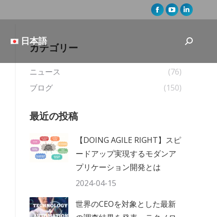
Facebook
YouTube
Linkedin
page
page
page
opens
opens
opens
日本語
Search:
カテゴリー
in
in
in
new
new
new
ニュース
(76)
window
window
window
ブログ
(150)
最近の投稿
【DOING AGILE RIGHT】スピ
ードアップ実現するモダンア
プリケーション開発とは
2024-04-15
世界のCEOを対象とした最新