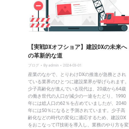
【実戦DXオフショア】建設DXの未来へ
の革新的な道
ブログ
By
admin
2024-03-01
産業のなかで、とりわけDXの推進が急務とされ
ている業界のひとつに建設業界が挙げられます
少子高齢化が進んでいる現代は、20歳から64歳
の働き世代の人口が減少の一途をたどり、1990
年には総人口の62％を占めていましたが、2040
年には50％になると予測されています。少子高
齢化などの時代の変化に適応するため、建設DX
をおこなってIT技術を導入し、業務のやり方を変