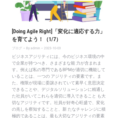
[Doing Agile Right]「変化に適応する力」
を育てよう！（1/7）
ブログ
By
admin
2023-10-03
ビジネスアジリティには、今のビジネス環境の中
で企業が持つべき、さまざまな能 力が含まれま
す。例えば私の専門であるBPMが適切に機能して
いることは、一つの アジリティの要素です。ま
た、権限が現場に委譲されていて素早く意思決定
できることや、デジタルソリューションに精通し
た社員がいてこれらを適切に導入できること も大
切なアジリティです。社員が好奇心旺盛で、変化
の兆しを察知することと、新 たなチャレンジに積
極的であることは、最も大切なアジリティの要素