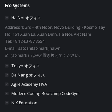
Eco Systems
Ha Noi オフィス
Address 1: 3rd - 4th Floor, Novo Building - Kosmo Tay
Ho, 161 Xuan La, Xuan Dinh, Ha Noi, Viet Nam
Tel: +84.24.3787.8654
E-mail: satoshi(at-mark)nal.vn
※（at-mark）は@と置き換えてください。
Tokyo オフィス
Da Nang オフィス
Agile Academy HVA
Modern Coding Bootcamp CodeGym
NiX Education