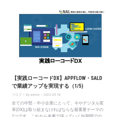
【実践ローコードDX】APPFLOW・SALD
で業績アップを実現する（1/5)
ブログ
By
admin
2023-09-18
全ての中堅・中小企業にとって、今やデジタル変
革(DX)は取り組まなければならな最重要テーマの
1つです。これから本書で扱っていく短期間での