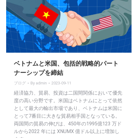
ベトナムと米国、包括的戦略的パート
ナーシップを締結
ブログ
By
admin
2023-09-11
経済協力、貿易、投資は二国間関係において優先
度の高い分野です。米国はベトナムにとって依然
として最大の輸出市場であり、ベトナムは米国に
とって7番目に大きな貿易相手国となっている。
両国間の貿易の伸びは、450年の1995億123 万ド
ルから2022 年には XNUMX 億ドル以上に増加し