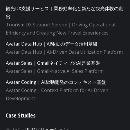
観光DX支援サービス｜業務効率化と新たな観光体験の創
出
Tourism DX Support Service｜Driving Operational
Efficiency and Creating New Travel Experiences
Avatar Data Hub｜AI駆動のデータ活用基盤
Avatar Data Hub｜AI-Driven Data Utilization Platform
Avatar Sales｜GmailネイティブのAI営業基盤
Avatar Sales｜Gmail-Native AI Sales Platform
Avatar Coding｜AI駆動開発のコンテキスト基盤
Avatar Coding｜Context Platform for AI-Driven
Development
Case Studies
IoT・RFIDソリューション