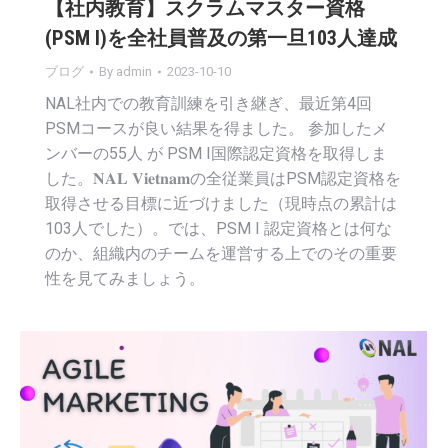
【社内教育】スクラムマスター資格
(PSM I)を全社員普及の第一旦103人達成
ブログ
By
admin
2023-10-10
NAL社内での教育訓練を引き継ぎ、最近第4回
PSMコースが良い結果を得ました。 参加したメ
ンバーの55人 が PSM I国際認定資格を取得しま
した。𝐍𝐀𝐋 𝐕𝐢𝐞𝐭𝐧𝐚𝐦の全従業員はPSM認定資格を
取得させる目標に近づけました（現時点の累計は
103人でした）。では、PSM I 認定資格とは何な
のか、組織内のチームを運営する上でのその重要
性を見てみましょう。