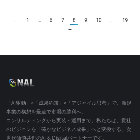
←
1
…
6
7
8
9
10
…
19
→
「AI駆動」×「成果約束」×「アジャイル思考」で、新規
事業の構想を最速で市場の勝利へ。
コンサルティングから実装・運用まで。私たちは、貴社
のビジョンを「確かなビジネス成果」へと変換する、次
世代価値共創のAI & Digitalパートナーです。