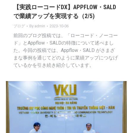
【実践ローコードDX】APPFLOW・SALD
で業績アップを実現する（2/5)
ブログ
By
admin
2023-10-06
前回のブログ投稿では、「ローコード・ノーコー
ド」とAppflow・SALDの特徴について述べまし
た。今回の投稿では、Appflow・SALD がさまざ
まな事例を通じてどのように業績アップにつなげ
ているかを引き続き紹介しています。