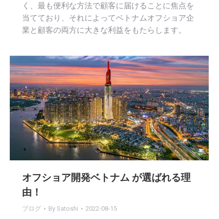
く、最も便利な方法で顧客に届けることに焦点を
当てており、それによってベトナムオフショア企
業と顧客の両方に大きな利益をもたらします。
オフショア開発ベトナム が選ばれる理
由！
ブログ
By
Satoshi
2022-08-15