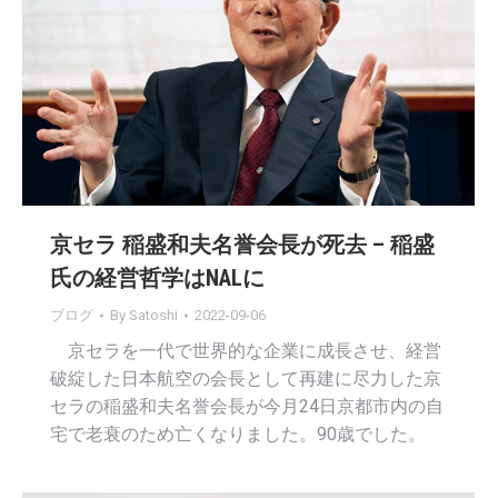
京セラ 稲盛和夫名誉会長が死去 – 稲盛
氏の経営哲学はNALに
ブログ
By
Satoshi
2022-09-06
京セラを一代で世界的な企業に成長させ、経営
破綻した日本航空の会長として再建に尽力した京
セラの稲盛和夫名誉会長が今月24日京都市内の自
宅で老衰のため亡くなりました。90歳でした。