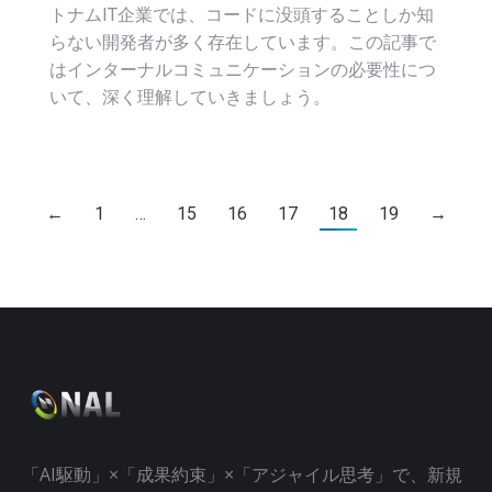
トナムIT企業では、コードに没頭することしか知
らない開発者が多く存在しています。この記事で
はインターナルコミュニケーションの必要性につ
いて、深く理解していきましょう。
←
1
…
15
16
17
18
19
→
「AI駆動」×「成果約束」×「アジャイル思考」で、新規