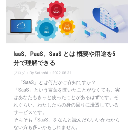
IaaS、PaaS、SaaS とは 概要や用途を5
分で理解できる
ブログ
By
Satoshi
2022-08-31
「SaaS」とは何だかご存知ですか？
「SaaS」という言葉を聞いたことがなくても、実
はあなたもきっと使ったことがあるはずです。そ
れぐらい、わたしたちの身の回りに浸透している
サービスです。
そもそも「SaaS」をなんと読んだらいいかわから
ない方も多いかもしれません。