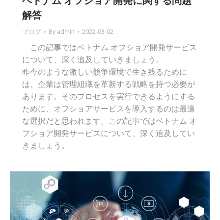
ベトナム オフショア開発に関する問題
解答
ブログ
By
admin
2022-03-02
この記事ではベトナム オフショア開発サービス
について、深く追及していきましょう。
昨今のような激しい競争環境で生き残るために
は、企業は管理組織を革新する戦略を持つ必要が
あります。そのプロセスを実行できるようにする
ために、オフショアサービスを導入するのは最適
な選択だと思われます。この記事ではベトナム オ
フショア開発サービスについて、深く追及してい
きましょう。