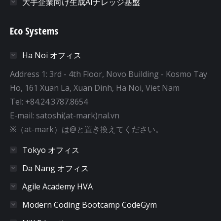
大手企業向け生成AIナレッジ基盤
Eco Systems
Ha Noi オフィス
Address 1: 3rd - 4th Floor, Novo Building - Kosmo Tay
Ho, 161 Xuan La, Xuan Dinh, Ha Noi, Viet Nam
Tel: +84.24.3787.8654
E-mail: satoshi(at-mark)nal.vn
※（at-mark）は@と置き換えてください。
Tokyo オフィス
Da Nang オフィス
Agile Academy HVA
Modern Coding Bootcamp CodeGym