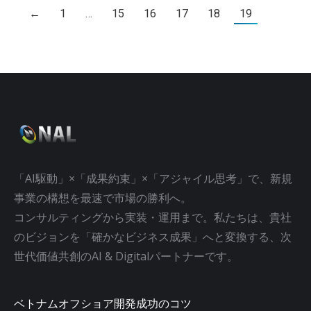
←
1
…
15
16
17
18
19
「AI駆動」×「成果約束」×「アジャイル思考」で、新規
事業の構想を最速で市場の勝利へ。
コンサルティングから実装・運用まで。私たちは、貴社
のビジョンを「確かなビジネス成果」へと変換する、次
世代価値共創のAI & Digitalパートナーです。
ベトナムオフショア開発成功のコツ