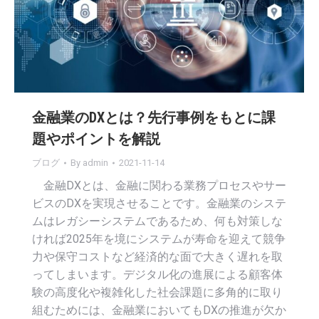
金融業のDXとは？先行事例をもとに課
題やポイントを解説
ブログ
By
admin
2021-11-14
金融DXとは、金融に関わる業務プロセスやサー
ビスのDXを実現させることです。金融業のシステ
ムはレガシーシステムであるため、何も対策しな
ければ2025年を境にシステムが寿命を迎えて競争
力や保守コストなど経済的な面で大きく遅れを取
ってしまいます。デジタル化の進展による顧客体
験の高度化や複雑化した社会課題に多角的に取り
組むためには、金融業においてもDXの推進が欠か